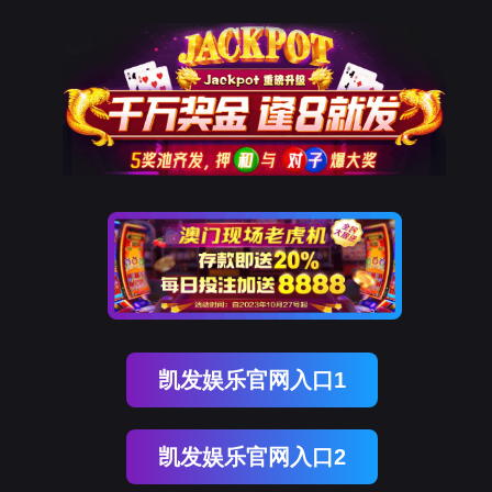
走进凯发k8
公司简介
取域名|存储芯片中国什么时候能成？
业洞察
凯发天生赢家一触即发
凯发在线平台
加入我们
社会责任
业布局
资讯中心
凯发天生赢家一触即发
凯发在线平