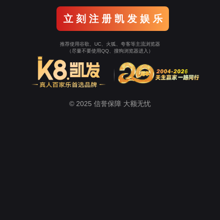
生赢家一触即发
凯发在线平台
加入我们
社会责任