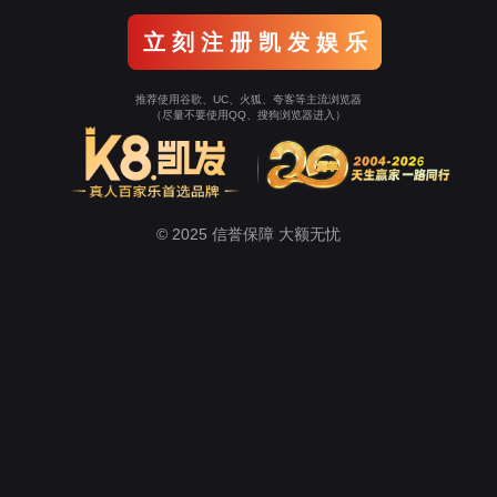
立 刻 注 册 凯 发 娱 乐
推荐使用谷歌、UC、火狐、夸客等主流浏览器
（尽量不要使用QQ、搜狗浏览器进入）
© 2025 信誉保障 大额无忧